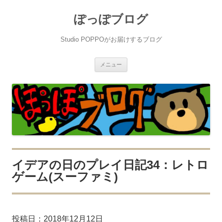
ぽっぽブログ
Studio POPPOがお届けするブログ
コ
メニュー
ン
テ
ン
ツ
へ
ス
キ
ッ
プ
イデアの日のプレイ日記34：レトロ
ゲーム(スーファミ)
投稿日：
2018年12月12日