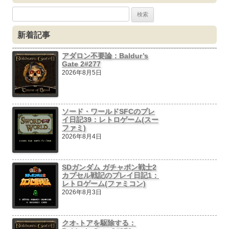
ビ
検
ゲ
索:
新着記事
ー
シ
アダロン不要論：Baldur’s
Gate 2#277
ョ
2026年8月5日
ン
ソード・ワールドSFCのプレ
イ日記39：レトロゲーム(スー
ファミ)
2026年8月4日
SDガンダム ガチャポン戦士2
カプセル戦記のプレイ日記1：
レトロゲーム(ファミコン)
2026年8月3日
クオ-トアを駆除する：