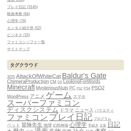
プレイ日記 (3145)
映画考察 (66)
心理学 (78)
エンタメ紹介所 (52)
ビジネス (15)
ファミコンソフト一覧
サイトマップ
タグクラウド
Baldur's Gate
AttackOfWhiteCat
3DS
ChimeraProduction
LookingForWords
CM
DS
Minecraft
PSO2
MysteriousNuts
PC
PS4
PS2
ゲーム
アニメ
WordPress
スマホ
スーパーファミコン
ディスクシステム
ドラマ
ニュース
バラエティ
プレイ日記
ファミコン
プログラム
日記
心理学
冒険先生
ペット
地理
幻想神域
手続き
文章
漫画
歴史
生物
考察