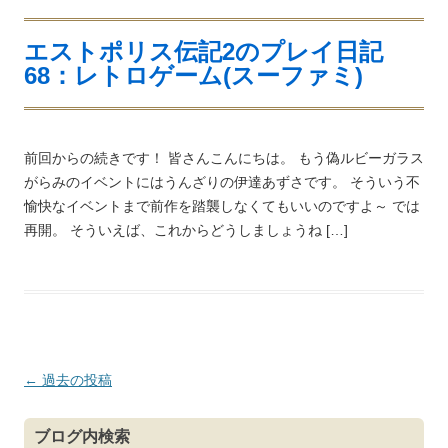
エストポリス伝記2のプレイ日記
68：レトロゲーム(スーファミ)
前回からの続きです！ 皆さんこんにちは。 もう偽ルビーガラス
がらみのイベントにはうんざりの伊達あずさです。 そういう不
愉快なイベントまで前作を踏襲しなくてもいいのですよ～ では
再開。 そういえば、これからどうしましょうね […]
投
←
過去の投稿
稿
ナ
ブログ内検索