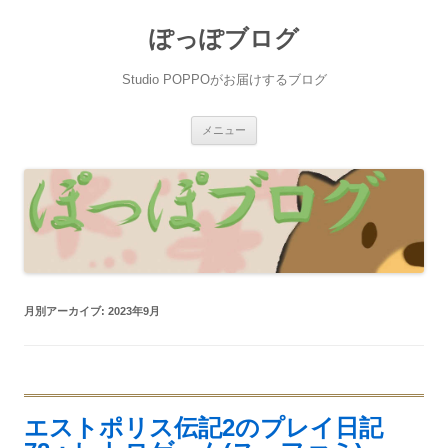
ぽっぽブログ
Studio POPPOがお届けするブログ
コ
メニュー
ン
テ
ン
ツ
へ
ス
キ
ッ
プ
月別アーカイブ:
2023年9月
エストポリス伝記2のプレイ日記