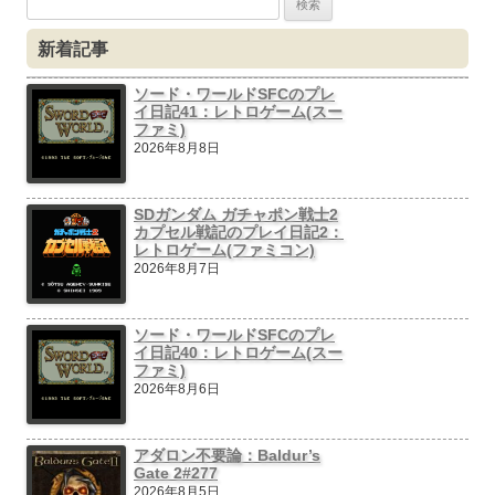
ゲ
索:
新着記事
ー
シ
ソード・ワールドSFCのプレ
イ日記41：レトロゲーム(スー
ョ
ファミ)
ン
2026年8月8日
SDガンダム ガチャポン戦士2
カプセル戦記のプレイ日記2：
レトロゲーム(ファミコン)
2026年8月7日
ソード・ワールドSFCのプレ
イ日記40：レトロゲーム(スー
ファミ)
2026年8月6日
アダロン不要論：Baldur’s
Gate 2#277
2026年8月5日