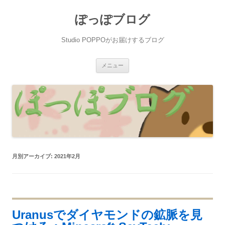
ぽっぽブログ
Studio POPPOがお届けするブログ
コ
メニュー
ン
テ
ン
ツ
へ
ス
キ
ッ
プ
月別アーカイブ:
2021年2月
Uranusでダイヤモンドの鉱脈を見