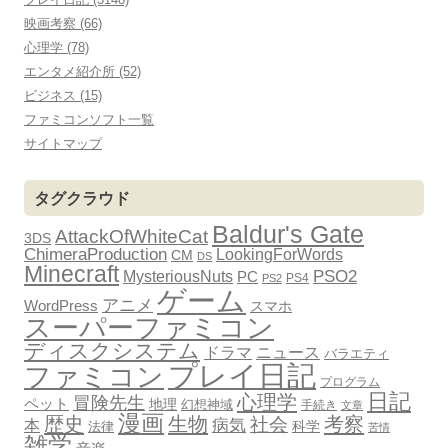
映画考察 (66)
心理学 (78)
エンタメ紹介所 (52)
ビジネス (15)
ファミコンソフト一覧
サイトマップ
タグクラウド
Baldur's Gate
AttackOfWhiteCat
3DS
ChimeraProduction
LookingForWords
CM
DS
Minecraft
PSO2
MysteriousNuts
PC
PS4
PS2
ゲーム
アニメ
WordPress
スマホ
スーパーファミコン
ディスクシステム
ドラマ
ニュース
バラエティ
プレイ日記
ファミコン
プログラム
日記
心理学
冒険先生
ペット
地理
幻想神域
手続き
文章
漫画
歴史
生物
考察
社会
病気
本
科学
法律
苦情
雑学