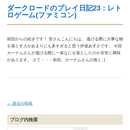
ダークロードのプレイ日記23：レト
ロゲーム(ファミコン)
前回からの続きです！ 皆さんこんにちは。 逃げる際に大事な物
を落とす人があまりにも多すぎると思う伊達あずさです。 今回
カーナムさんが逃げる際に一体なにを落としたのか非常に興味
があります。 さて・・・前回、カーナムさんの無 […]
投
←
過去の投稿
稿
ナ
ブログ内検索
ビ
検