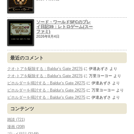
ソード・ワールドSFCのプレ
イ日記39：レトロゲーム(スー
ファミ)
2026年8月4日
最近のコメント
クオ-トアを駆除する：Baldur’s Gate 2#276
に
伊達あずさ
より
クオ-トアを駆除する：Baldur’s Gate 2#276
に
万里ヨーヨー
より
ビホルダーを掃討する：Baldur’s Gate 2#275
に
伊達あずさ
より
ビホルダーを掃討する：Baldur’s Gate 2#275
に
万里ヨーヨー
より
ビホルダーを掃討する：Baldur’s Gate 2#275
に
伊達あずさ
より
コンテンツ
雑談 (721)
漫画 (208)
プレイ日記 (3148)