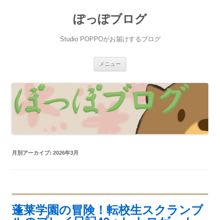
ぽっぽブログ
Studio POPPOがお届けするブログ
コ
メニュー
ン
テ
ン
ツ
へ
ス
キ
ッ
プ
月別アーカイブ:
2026年3月
蓬莱学園の冒険！転校生スクランブ