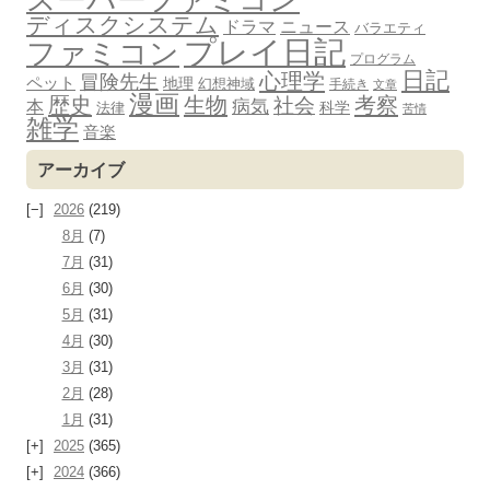
ディスクシステム
ドラマ
ニュース
バラエティ
プレイ日記
ファミコン
プログラム
日記
心理学
冒険先生
ペット
地理
幻想神域
手続き
文章
漫画
歴史
生物
考察
社会
病気
本
科学
法律
苦情
雑学
音楽
アーカイブ
2026
(219)
8月
(7)
7月
(31)
6月
(30)
5月
(31)
4月
(30)
3月
(31)
2月
(28)
1月
(31)
2025
(365)
2024
(366)