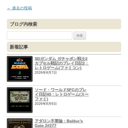
投
←
過去の投稿
稿
ナ
ブログ内検索
ビ
検
ゲ
索:
新着記事
ー
シ
SDガンダム ガチャポン戦士2
カプセル戦記のプレイ日記2：
ョ
レトロゲーム(ファミコン)
ン
2026年8月7日
ソード・ワールドSFCのプレ
イ日記40：レトロゲーム(スー
ファミ)
2026年8月6日
アダロン不要論：Baldur’s
Gate 2#277