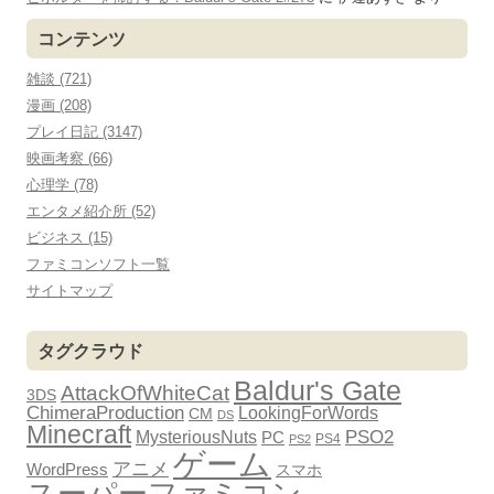
コンテンツ
雑談 (721)
漫画 (208)
プレイ日記 (3147)
映画考察 (66)
心理学 (78)
エンタメ紹介所 (52)
ビジネス (15)
ファミコンソフト一覧
サイトマップ
タグクラウド
Baldur's Gate
AttackOfWhiteCat
3DS
ChimeraProduction
LookingForWords
CM
DS
Minecraft
PSO2
MysteriousNuts
PC
PS4
PS2
ゲーム
アニメ
WordPress
スマホ
スーパーファミコン