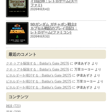
イ日記39：レトロゲーム(スー
ファミ)
2026年8月4日
SDガンダム ガチャポン戦士2
カプセル戦記のプレイ日記1：
レトロゲーム(ファミコン)
2026年8月3日
最近のコメント
クオ-トアを駆除する：Baldur’s Gate 2#276
に
伊達あずさ
より
クオ-トアを駆除する：Baldur’s Gate 2#276
に
万里ヨーヨー
より
ビホルダーを掃討する：Baldur’s Gate 2#275
に
伊達あずさ
より
ビホルダーを掃討する：Baldur’s Gate 2#275
に
万里ヨーヨー
より
ビホルダーを掃討する：Baldur’s Gate 2#275
に
伊達あずさ
より
コンテンツ
雑談 (721)
漫画 (208)