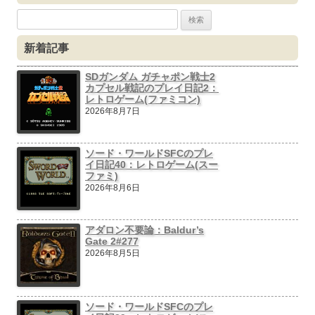
ビ
検
ゲ
索:
新着記事
ー
シ
SDガンダム ガチャポン戦士2
カプセル戦記のプレイ日記2：
ョ
レトロゲーム(ファミコン)
ン
2026年8月7日
ソード・ワールドSFCのプレ
イ日記40：レトロゲーム(スー
ファミ)
2026年8月6日
アダロン不要論：Baldur’s
Gate 2#277
2026年8月5日
ソード・ワールドSFCのプレ