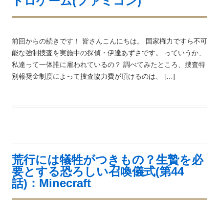
トロゲーム(ファミコン)
前回からの続きです！ 皆さんこんにちは。 国家権力ですら不可
能な強制捜査を実施中の探偵・伊達あずさです。 っていうか、
私達って一体誰に雇われているの？ 調べてみたところ、捜査特
別報奨金制度によって捜査協力費が頂けるのは、 […]
荒行には犠牲がつきもの？生贄を必
要とする恐ろしい召喚儀式(第44
話)：Minecraft