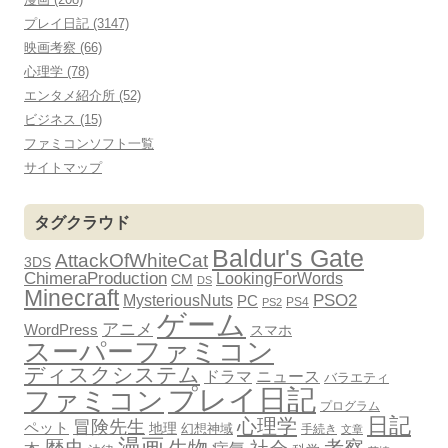
プレイ日記 (3147)
映画考察 (66)
心理学 (78)
エンタメ紹介所 (52)
ビジネス (15)
ファミコンソフト一覧
サイトマップ
タグクラウド
Baldur's Gate
AttackOfWhiteCat
3DS
ChimeraProduction
LookingForWords
CM
DS
Minecraft
PSO2
MysteriousNuts
PC
PS4
PS2
ゲーム
アニメ
WordPress
スマホ
スーパーファミコン
ディスクシステム
ドラマ
ニュース
バラエティ
プレイ日記
ファミコン
プログラム
日記
心理学
冒険先生
ペット
地理
幻想神域
手続き
文章
漫画
歴史
生物
考察