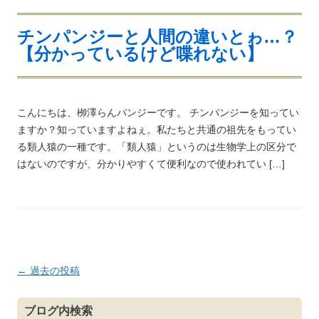
チンパンジーと人間の違いとゎ…？
【分かっているけど喋れない】
こんにちは、栁澤らんパンジーです。 チンパンジーを知ってい
ますか？知っていますよねぇ。私たちと共通の祖先をもってい
る類人猿の一種です。「類人猿」というのは生物学上の区分で
はないのですが、分かりやすくて便利なので使われてい […]
投
←
過去の投稿
稿
ナ
ブログ内検索