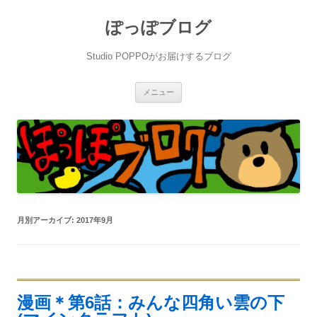
ぽっぽブログ
Studio POPPOがお届けするブログ
コ
メニュー
ン
テ
ン
ツ
へ
ス
キ
ッ
プ
月別アーカイブ:
2017年9月
漫画＊第6話：みんな四角い雲の下