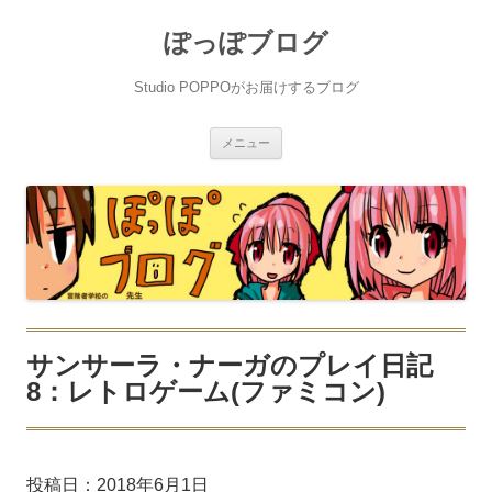
ぽっぽブログ
Studio POPPOがお届けするブログ
コ
メニュー
ン
テ
ン
ツ
へ
ス
キ
ッ
プ
サンサーラ・ナーガのプレイ日記
8：レトロゲーム(ファミコン)
投稿日：
2018年6月1日