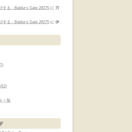
：Baldur’s Gate 2#275
に
万
り
：Baldur’s Gate 2#275
に
伊
7)
52)
ト一覧
ド