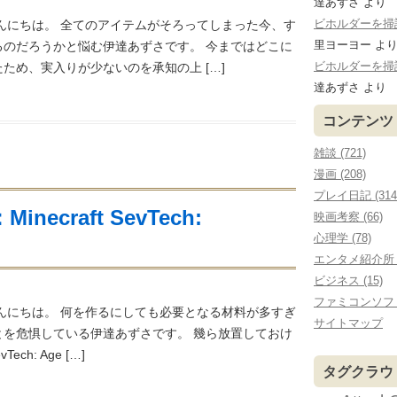
達あずさ
より
ビホルダーを掃討する
んにちは。 全てのアイテムがそろってしまった今、す
里ヨーヨー
よ
るのだろうかと悩む伊達あずさです。 今まではどこに
ビホルダーを掃討する
ため、実入りが少ないのを承知の上 […]
達あずさ
より
コンテンツ
雑談 (721)
漫画 (208)
プレイ日記 (314
inecraft SevTech:
映画考察 (66)
心理学 (78)
エンタメ紹介所 (
ビジネス (15)
ファミコンソフ
んにちは。 何を作るにしても必要となる材料が多すぎ
サイトマップ
とを危惧している伊達あずさです。 幾ら放置しておけ
ech: Age […]
タグクラウ