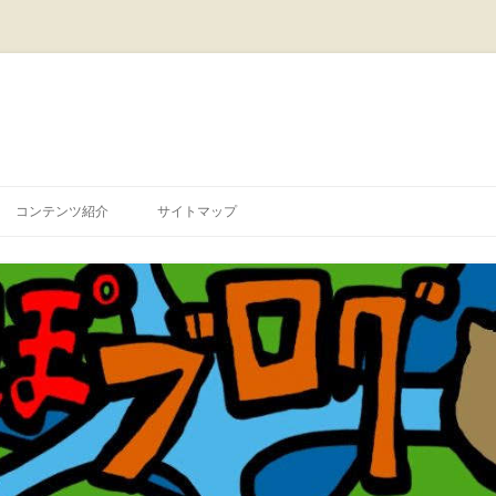
コ
ン
コンテンツ紹介
サイトマップ
テ
ン
ツ
へ
ス
キ
ッ
プ