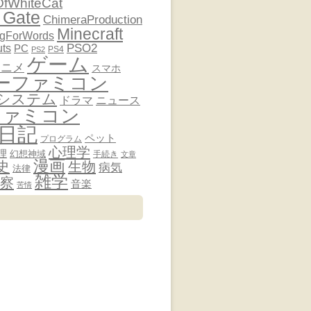
OfWhiteCat
 Gate
ChimeraProduction
Minecraft
ngForWords
PSO2
uts
PC
PS4
PS2
ゲーム
アニメ
スマホ
ーファミコン
システム
ドラマ
ニュース
ファミコン
日記
ペット
プログラム
心理学
理
幻想神域
手続き
文章
漫画
史
生物
病気
法律
雑学
察
音楽
苦情