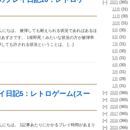
2021
(365)
12月
(31)
11月
(30)
10月
(31)
9月
(30)
んにちは。 被弾しても耐えられる状況であればあるほ
8月
(31)
あずさです。 1発即死！みたいな状況の方が被弾率
7月
(31)
しても許される状況ということは、 […]
6月
(30)
5月
(31)
4月
(30)
3月
(31)
2月
(28)
1月
(31)
イ日記5：レトロゲーム(スー
2020
(366)
2019
(365)
2018
(365)
2017
(365)
2016
(366)
んにちは。 1記事あたりにかかるプレイ時間があまり
2015
(366)