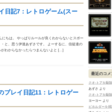
イ日記7：レトロゲーム(スー
んにちは。 やっぱりルールが良くわからないとスポー
・・と、思う伊達あずさです。 よーするに、信徒達の
がわからなかったらつまんないよと […]
最近のコメ
クオ-トアを駆除する：
あずさ
より
のプレイ日記11：レトロゲー
クオ-トアを駆除する：
ヨーヨー
より
ビホルダーを掃討する