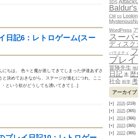
Attack
3DS
Baldur's
Looki
CM
DS
MysteriousN
WordPress
スーパ
イ日記6：レトロゲーム(スー
ディスク
バラエティ
プレイ
冒険先生
地
んにちは。 色々と魔が差してきてしまった伊達あずさ
日記
歴
本
ようと決めておきながら、ステージが進むにつれ、ここ
考
社会
科学
・という欲がどうしても湧いてきて […]
アーカイブ
2026
(219)
2025
(365)
2024
(366)
2023
(365)
2022
(365)
のプレイ日記10：レトロゲー