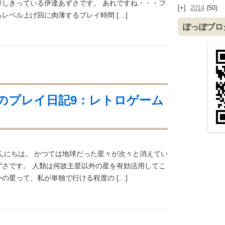
弊しきっている伊達あずさです。 あれですね・・・フ
2014
(50)
レベル上げ回に肉薄するプレイ時間 […]
ぽっぽブロ
のプレイ日記9：レトロゲーム
んにちは。 かつては地球だった星々が次々と消えてい
ずさです。 人類は何故主星以外の星を有効活用してこ
の星って、私が単独で行ける程度の […]