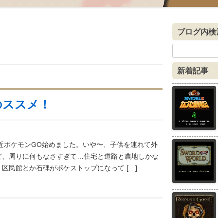
ブログ内検
検
索:
新着記事
のススメ！
近ポケモンGO始めました。いや〜、子供を連れて外
ど、周りに何もなさすぎて…住宅と道路と農地しかな
区民館とか石碑がポケストップになって […]