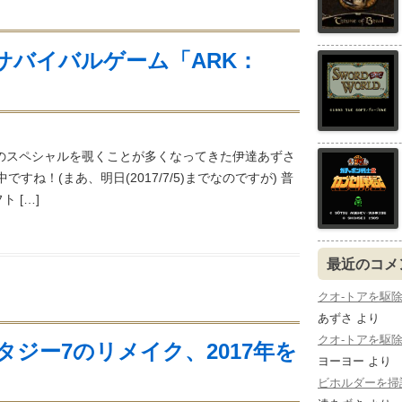
サバイバルゲーム「ARK：
」
amのスペシャルを覗くことが多くなってきた伊達あずさ
le中ですね！(まあ、明日(2017/7/5)までなのですが) 普
 […]
最近のコメ
クオ-トアを駆除する：
あずさ
より
クオ-トアを駆除する：
ジー7のリメイク、2017年を
ヨーヨー
より
ビホルダーを掃討する