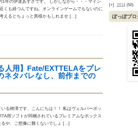
約1年の伊達あずさです。 しかしながら・・・マイン
2014
(50)
年近くも経つんですね。オンラインゲームでもないのに
考えるとちょっと異様かもしれませ […]
ぽっぽブロ
用】Fate/EXTTELAをプレ
のネタバレなし、前作までの
ている栁澤です、こんにちは！！ 私はヴェルバーボッ
VITA用ソフトが同梱されているプレミアムなボックス
るや、ご想像に難くないでしょ […]