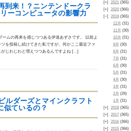
2021
(365)
再到来！？ニンテンドークラ
2020
(366)
ミリーコンピュータの影響力
2019
(365)
12月
(31)
11月
(30)
ブームの再来を感じつつある伊達あずさです。 以前よ
10月
(31)
ンツを投稿し続けてきた私ですが、何かここ最近ファ
9月
(30)
がじわじわと増えつつあるんですよね […]
8月
(31)
7月
(31)
6月
(30)
5月
(31)
4月
(30)
3月
(31)
2月
(28)
ビルダーズとマインクラフト
1月
(31)
は本当に似ているの？
2018
(365)
2017
(365)
2016
(366)
2015
(366)