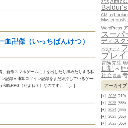
Attack
3DS
Baldur's
Looki
CM
DS
MysteriousN
WordPress
スーパ
一血卍傑（いっちばんけつ）
ディスク
バラエティ
プレイ
冒険先生
地
日記
歴
本
結構、新作スマホゲームに手を出したり辞めたりする私
考
社会
科学
イン記録＝通算ログイン記録をまだ維持しているゲー
和風RPG（だよね？）なのです。「 […]
アーカイブ
2026
(219)
2025
(365)
2024
(366)
2023
(365)
2022
(365)