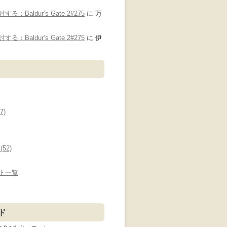
：Baldur’s Gate 2#275
に
万
り
：Baldur’s Gate 2#275
に
伊
7)
52)
ト一覧
ド