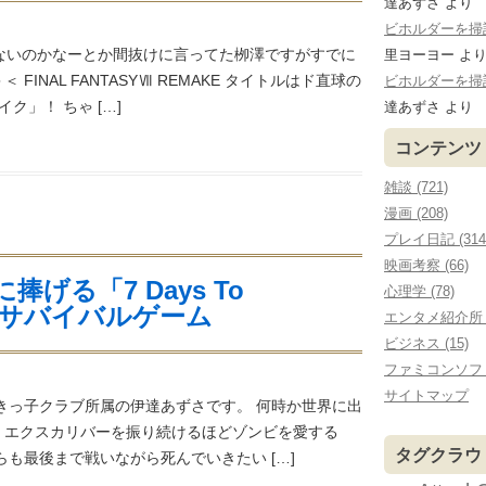
達あずさ
より
ビホルダーを掃討する
出ないのかなーとか間抜けに言ってた栁澤ですがすでに
里ヨーヨー
よ
INAL FANTASYⅦ REMAKE タイトルはド直球の
ビホルダーを掃討する
ク」！ ちゃ […]
達あずさ
より
コンテンツ
雑談 (721)
漫画 (208)
プレイ日記 (314
映画考察 (66)
げる「7 Days To
心理学 (78)
というサバイバルゲーム
エンタメ紹介所 (
ビジネス (15)
ファミコンソフ
サイトマップ
きっ子クラブ所属の伊達あずさです。 何時か世界に出
、エクスカリバーを振り続けるほどゾンビを愛する
タグクラウ
らも最後まで戦いながら死んでいきたい […]