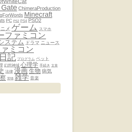
OfWhiteCat
 Gate
ChimeraProduction
Minecraft
ngForWords
PSO2
uts
PC
PS4
PS2
ゲーム
アニメ
スマホ
ーファミコン
システム
ドラマ
ニュース
ファミコン
日記
ペット
プログラム
心理学
理
幻想神域
手続き
文章
漫画
史
生物
病気
法律
雑学
察
音楽
苦情