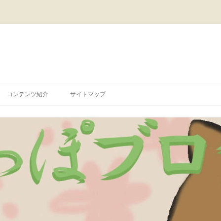
コ
ン
コンテンツ紹介
サイトマップ
テ
ン
ツ
へ
ス
キ
ッ
プ