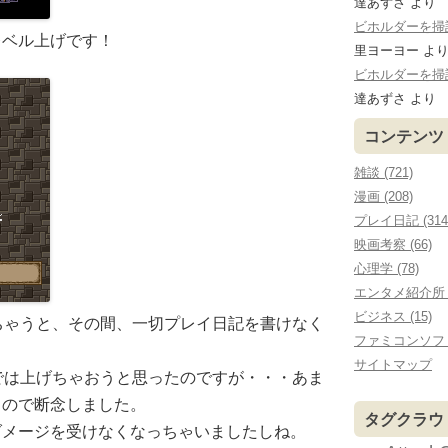
達あずさ
より
ビホルダーを掃討する
レベル上げです！
里ヨーヨー
よ
ビホルダーを掃討する
達あずさ
より
コンテンツ
雑談 (721)
漫画 (208)
プレイ日記 (314
映画考察 (66)
心理学 (78)
エンタメ紹介所 (
ビジネス (15)
ちゃうと、その間、一切プレイ日記を書けなく
ファミコンソフ
サイトマップ
では上げちゃおうと思ったのですが・・・あま
るので断念しました。
タグクラウ
ダメージを受けなくなっちゃいましたしね。