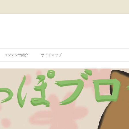
コ
ン
コンテンツ紹介
サイトマップ
テ
ン
ツ
へ
ス
キ
ッ
プ