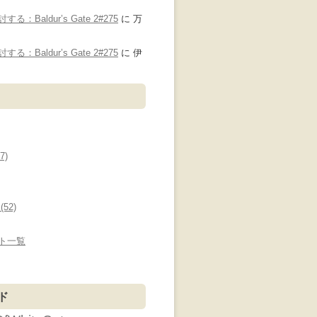
：Baldur’s Gate 2#275
に
万
り
：Baldur’s Gate 2#275
に
伊
7)
52)
ト一覧
ド