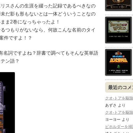
ポリスさんの生涯を綴った記録であるべきなの
が未だ影も形もないとは一体どういうことなの
まま2巻になっちゃったよ！
せるつもりがないなら、何故こんな名前のタイ
O案件ですよ！？
って固有名詞ですよね？辞書で調べてもそんな英単語
ラテン語？
最近のコメ
クオ-トアを駆除する：
あずさ
より
クオ-トアを駆除する：
ヨーヨー
より
ビホルダーを掃討する