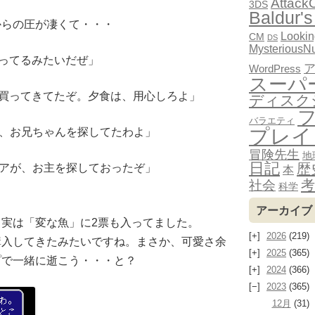
Attack
3DS
Baldur's
からの圧が凄くて・・・
Looki
CM
DS
MysteriousN
ってるみたいだぜ」
WordPress
スーパ
買ってきてたぞ。夕食は、用心しろよ」
ディスク
バラエティ
プレイ
が、お兄ちゃんを探してたわよ」
冒険先生
地
日記
歴
ィアが、お主を探しておったぞ」
本
考
社会
科学
アーカイブ
実は「変な魚」に2票も入ってました。
2026
(219)
購入してきたみたいですね。まさか、可愛さ余
2025
(365)
プで一緒に逝こう・・・と？
2024
(366)
2023
(365)
12月
(31)