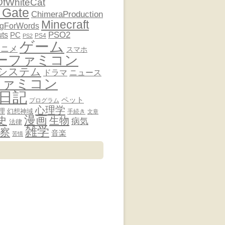
OfWhiteCat
 Gate
ChimeraProduction
Minecraft
ngForWords
PSO2
uts
PC
PS4
PS2
ゲーム
アニメ
スマホ
ーファミコン
システム
ドラマ
ニュース
ファミコン
日記
ペット
プログラム
心理学
理
幻想神域
手続き
文章
漫画
史
生物
病気
法律
雑学
察
音楽
苦情