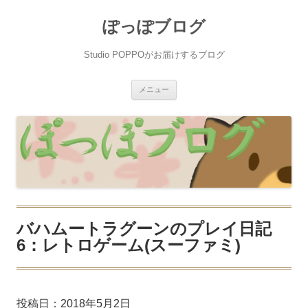
ぽっぽブログ
Studio POPPOがお届けするブログ
コ
メニュー
ン
テ
ン
ツ
へ
ス
キ
ッ
プ
バハムートラグーンのプレイ日記
6：レトロゲーム(スーファミ)
投稿日：
2018年5月2日