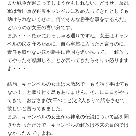
また戦争が起こってしまうかもしれない。どうせ、反乱
軍は帝国軍が再度キャンベルに攻め入ってきたとしても
助けられないくせに、何でそんな勝手な事をするんだ」
というのが女王の言い分です。
まあ・・・確かにおっしゃる通りですね。女王はキャン
ベルの民を守るために、自ら牢屋に入ったと言うのに、
責任も取れない奴が勝手に帝国を追い払って、「解放し
てやったぞ感謝しろ」とか言ってきたらそりゃ怒ります
よ・・・
結局、キャンベルの女王は大激怒で「もう話す事は何も
ない！」と取り付く島もありません。そこにヨヨがやっ
てきて、おばさま(女王のこと)と2人きりで話をさせて
欲しいと言ってきました。
まあ、キャンベルの女王から神竜の伝説について話を聞
きたかっただけで、キャンベルの解放は本来の目的では
なかったんですよね。