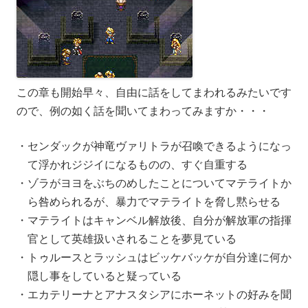
この章も開始早々、自由に話をしてまわれるみたいです
ので、例の如く話を聞いてまわってみますか・・・
センダックが神竜ヴァリトラが召喚できるようになっ
て浮かれジジイになるものの、すぐ自重する
ゾラがヨヨをぶちのめしたことについてマテライトか
ら咎められるが、暴力でマテライトを脅し黙らせる
マテライトはキャンベル解放後、自分が解放軍の指揮
官として英雄扱いされることを夢見ている
トゥルースとラッシュはビッケバッケが自分達に何か
隠し事をしていると疑っている
エカテリーナとアナスタシアにホーネットの好みを聞