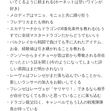
いてくるように頼まれる(ホーネットは甘いワインが
好き)
メロディアはマニョ、モニョと共に踊り狂う
フレデリカまたも倒れる
エカテリーナからドラゴンの6進化条件を教わる(もう
すでに全頭マスタードラゴンだからどうでもいい)
バルクレイから戦闘で負けても手に入れたアイテム、
お金、経験値は引き継がれることを教わる
グンゾーからタイチョーが昔は皆から尊敬される存在
だったという話を聞く(今のようになってしまった詳
しい原因はまだ明かされない)
レーヴェはフレンゼがまだ落ち込んでいることから、
新しいランサーの加入をお願いしてくる
フレンゼはレーヴェが「ヤリヤリ！」できるなら相手
が自分でなくても良いと思っていることに落ち込む
ドラゴン親父曰く、キャンベルでもう1人の戦竜隊隊
長が待っている