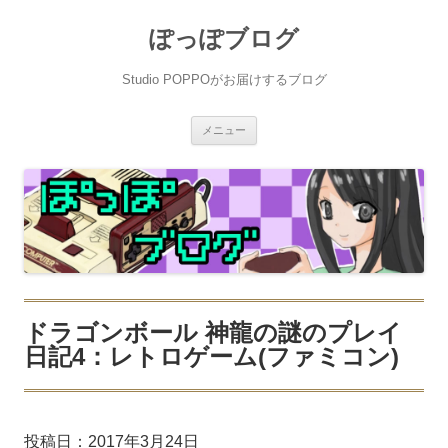
ぽっぽブログ
Studio POPPOがお届けするブログ
コ
メニュー
ン
テ
ン
ツ
へ
ス
キ
ッ
プ
ドラゴンボール 神龍の謎のプレイ
日記4：レトロゲーム(ファミコン)
投稿日：
2017年3月24日