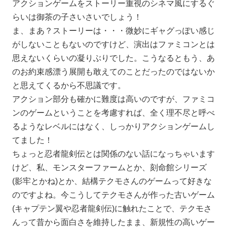
アクションゲームをストーリー重視のシネマ風にするぐ
らいは御茶の子さいさいでしょう！
ま、まあ？ストーリーは・・・微妙にギャグっぽい感じ
がしないこともないのですけど、演出はファミコンとは
思えないくらいの凝りぶりでした。こうなるともう、あ
のお約束感漂う展開も敢えてのことだったのではないか
と思えてくるから不思議です。
アクション部分も確かに難度は高いのですが、ファミコ
ンのゲームということを考慮すれば、全く理不尽と呼べ
るようなレベルにはなく、しっかりアクションゲームし
てました！
ちょっと忍者龍剣伝とは関係のない話になっちゃいます
けど、私、モンスターファームとか、刻命館シリーズ
(影牢とかね)とか、結構テクモさんのゲームって好きな
のですよね。今こうしてテクモさんが作った古いゲーム
(キャプテン翼や忍者龍剣伝)に触れたことで、テクモさ
んって昔から面白さを維持したまま、新規性の高いゲー