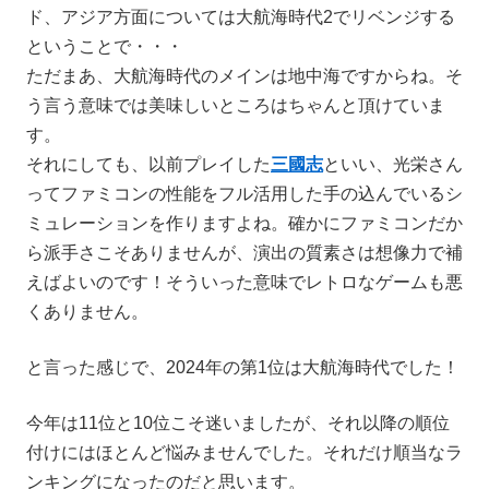
ド、アジア方面については大航海時代2でリベンジする
ということで・・・
ただまあ、大航海時代のメインは地中海ですからね。そ
う言う意味では美味しいところはちゃんと頂けていま
す。
それにしても、以前プレイした
三國志
といい、光栄さん
ってファミコンの性能をフル活用した手の込んでいるシ
ミュレーションを作りますよね。確かにファミコンだか
ら派手さこそありませんが、演出の質素さは想像力で補
えばよいのです！そういった意味でレトロなゲームも悪
くありません。
と言った感じで、2024年の第1位は大航海時代でした！
今年は11位と10位こそ迷いましたが、それ以降の順位
付けにはほとんど悩みませんでした。それだけ順当なラ
ンキングになったのだと思います。