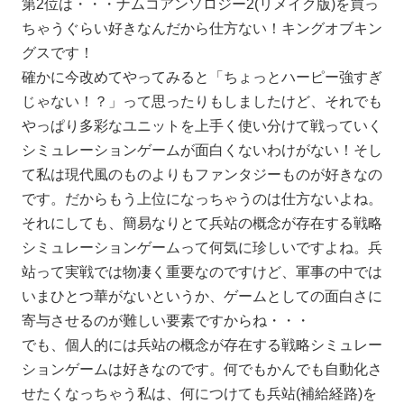
第2位は・・・ナムコアンソロジー2(リメイク版)を買っ
ちゃうぐらい好きなんだから仕方ない！キングオブキン
グスです！
確かに今改めてやってみると「ちょっとハーピー強すぎ
じゃない！？」って思ったりもしましたけど、それでも
やっぱり多彩なユニットを上手く使い分けて戦っていく
シミュレーションゲームが面白くないわけがない！そし
て私は現代風のものよりもファンタジーものが好きなの
です。だからもう上位になっちゃうのは仕方ないよね。
それにしても、簡易なりとて兵站の概念が存在する戦略
シミュレーションゲームって何気に珍しいですよね。兵
站って実戦では物凄く重要なのですけど、軍事の中では
いまひとつ華がないというか、ゲームとしての面白さに
寄与させるのが難しい要素ですからね・・・
でも、個人的には兵站の概念が存在する戦略シミュレー
ションゲームは好きなのです。何でもかんでも自動化さ
せたくなっちゃう私は、何につけても兵站(補給経路)を