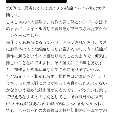
第6位は、忍者じゃじゃ丸くんの続編じゃじゃ丸の大冒
険です。
じゃじゃ丸の大冒険は、前作の雰囲気とシンプルさはそ
のままに、タイトル通りの冒険感がプラスされたアクシ
ョンゲームでした。
前作よりもあらゆる点でパワーアップされており、まさ
にお手本のような続編だったと言えるでしょう！続編が
前作に勝るというのは当たり前のことのようで、何気に
難しいことなのですよね。その証拠にこの世を見渡す
と、前作より劣る続編なんてざらにありますからね。
ただねぇ・・・相変わらず、操作性はいまいちだし、も
うちょっとボス戦にクセがあっても良かったんじゃない
かなという微妙な残念感があるのです。パックンに乗っ
て戦えるなまず太夫は別としても、それ以外のボス戦
(四天王戦)にはあんまり違いが感じられませんからね。
でも、じゃじゃ丸の大冒険は比較的初期のゲームですの