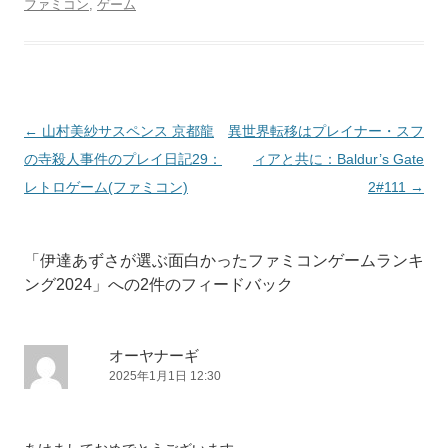
ファミコン
,
ゲーム
投
←
山村美紗サスペンス 京都龍
異世界転移はプレイナー・スフ
稿
の寺殺人事件のプレイ日記29：
ィアと共に：Baldur’s Gate
ナ
レトロゲーム(ファミコン)
2#111
→
ビ
ゲ
「
伊達あずさが選ぶ面白かったファミコンゲームランキ
ー
ング2024
」への2件のフィードバック
シ
ョ
ン
オーヤナーギ
2025年1月1日 12:30