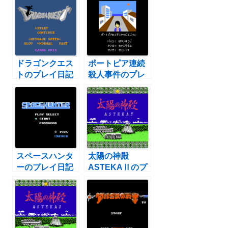
ドラゴンクエス
ポートピア連続
トのプレイ日記
殺人事件のプレ
1：レトロゲー
イ日記3：レト
ム(ファミコン)
ロゲーム(ファミ
コン)
スペースハンタ
太陽の神殿
ーのプレイ日記
ASTEKAⅡのプ
10：レトロゲー
レイ日記1：レ
ム(ファミコン)
トロゲーム(ファ
ミコン)