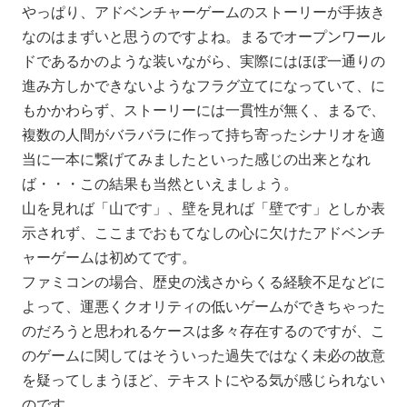
やっぱり、アドベンチャーゲームのストーリーが手抜き
なのはまずいと思うのですよね。まるでオープンワール
ドであるかのような装いながら、実際にはほぼ一通りの
進み方しかできないようなフラグ立てになっていて、に
もかかわらず、ストーリーには一貫性が無く、まるで、
複数の人間がバラバラに作って持ち寄ったシナリオを適
当に一本に繋げてみましたといった感じの出来となれ
ば・・・この結果も当然といえましょう。
山を見れば「山です」、壁を見れば「壁です」としか表
示されず、ここまでおもてなしの心に欠けたアドベンチ
ャーゲームは初めてです。
ファミコンの場合、歴史の浅さからくる経験不足などに
よって、運悪くクオリティの低いゲームができちゃった
のだろうと思われるケースは多々存在するのですが、こ
のゲームに関してはそういった過失ではなく未必の故意
を疑ってしまうほど、テキストにやる気が感じられない
のです。