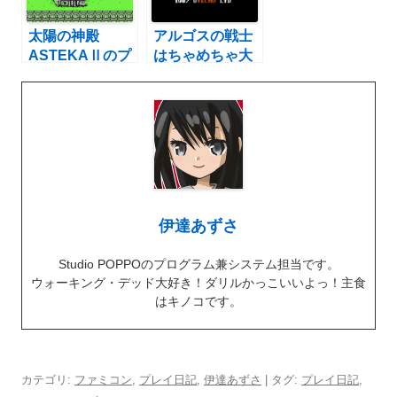
太陽の神殿
アルゴスの戦士
ASTEKAⅡのプ
はちゃめちゃ大
レイ日記11：レ
進撃のプレイ日
トロゲーム(ファ
記3：レトロゲ
ミコン)
ーム(ファミコ
ン)
伊達あずさ
Studio POPPOのプログラム兼システム担当です。
ウォーキング・デッド大好き！ダリルかっこいいよっ！主食
はキノコです。
カテゴリ:
ファミコン
,
プレイ日記
,
伊達あずさ
| タグ:
プレイ日記
,