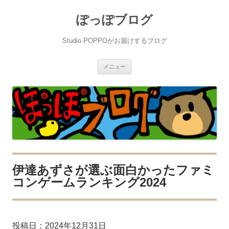
ぽっぽブログ
Studio POPPOがお届けするブログ
コ
メニュー
ン
テ
ン
ツ
へ
ス
キ
ッ
プ
伊達あずさが選ぶ面白かったファミ
コンゲームランキング2024
投稿日：
2024年12月31日