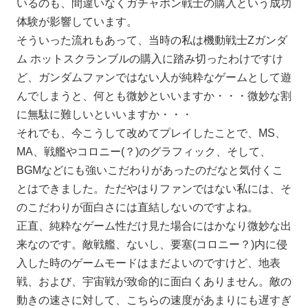
いるのも、間違いなくガチャポン戦士の購入という成功
体験が影響しています。
そういった流れもあって、当時の私は機動戦士Zガンダ
ム ホットスクランブルの購入に踏み切ったわけですけ
ど、ガンダムファンではない人が純粋なゲームとして遊
んでしまうと、何とも微妙といいますか・・・微妙な割
に無駄に難しいといいますか・・・
それでも、今こうして改めてプレイしたことで、MS、
MA、戦艦やコロニー(？)のグラフィック、そして、
BGMなどにも強いこだわりがあったのだなと気付くこ
とはできました。ただやはりファンではない私には、そ
のこだわりが面白さには直結しないのですよね。
正直、純粋なゲーム性だけ見た場合にはかなり微妙な出
来なのです。敵戦艦、ないし、要塞(コロニー？)内に侵
入した時のゲームモードはまだよいのですけど、地表
戦、および、宇宙戦が致命的に面白くありません。敵の
動きの速さに対して、こちらの速度があまりにも遅すぎ