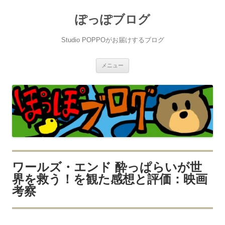
ぽっぽブログ
Studio POPPOがお届けするブログ
コ
メニュー
ン
テ
ン
ツ
へ
ス
キ
ッ
プ
ワールズ・エンド 酔っぱらいが世
界を救う！を観た感想と評価：映画
考察