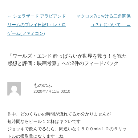
投
←
シェラザード アラビアンド
マクロス7における三角関係
稿
リームのプレイ日記1：レトロ
（？）について…
→
ナ
ゲーム(ファミコン)
ビ
ゲ
「
ワールズ・エンド 酔っぱらいが世界を救う！を観た
ー
感想と評価：映画考察
」への2件のフィードバック
シ
ョ
ン
もののふ
2020年7月11日 03:10
作中、どのくらいの時間が流れてるか分かりませんが
短時間ならビール１２杯はキツいです
ジョッキで飲んでるなら、間違いなく５００ml×１２の６リッ
トルの摂取量になりますしね