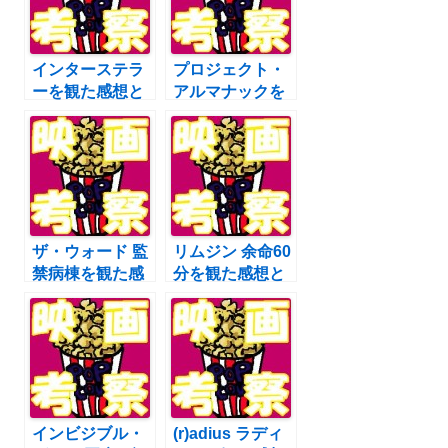
インターステラ
プロジェクト・
ーを観た感想と
アルマナックを
評価：映画考察
観た感想と評
価：映画考察
ザ・ウォード 監
リムジン 余命60
禁病棟を観た感
分を観た感想と
想と評価：映画
評価：映画考察
考察
インビジブル・
(r)adius ラディ