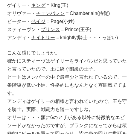
ゲイリー・
キング
= King(王)
オリヴァー・
チェンバレン
= Chamberlain(侍従)
ピーター・
ペイジ
= Page(小姓)
スティーヴン・
プリンス
= Prince(王子)
アンディ・
ナイトリー
= knightly(騎士・・・っぽい)
こんな感じでしょうか。
確かにスティーヴはゲイリーをライバルだと思っていた
と言っていたので、王に継ぐ階級の王子。
ピートはメンバーの中で最年少と言われているので、一
番階級が低い小姓。性格的にもなんとなく雰囲気でてま
す。
アンディはゲイリーの相棒と言われていたので、王を守
る騎士。実際、戦闘力も随一ですしね。
オリーは・・・額に6のアザがある以外に特徴的なエピ
ソードがなかったのですが、ブランクになってからは積
極的にビールを買って回ったり、皆の身の回りの世話を