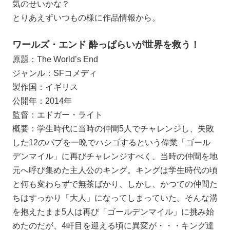
気のせいかな？
とりあえずいつもの様に作品情報から。
ワールズ・エンド 酔っぱらいが世界を救う！
原題：The World’s End
ジャンル：SFコメディ
製作国：イギリス
公開年：2014年
監督：エドガー・ライト
概要：学生時代に当時の仲間5人でチャレンジし、失敗
した12のパプを一晩でハシゴするという偉業「ゴール
デンマイル」に再びチャレンジすべく、当時の仲間を地
元へ呼び集めた主人公のキング。キングは学生時代の頃
と何も変わらずで無茶ばかり、しかし、かつての仲間た
ちはすっかり「大人」になってしまっていた。そんな溝
を抱えたまま5人は再び「ゴールデンマイル」に挑み始
めたのだが、4軒目を迎える頃に異変が・・・キング達