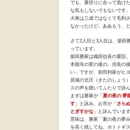
でも、裏切りに合って負け
な気もしないでもないです
大将は三成ではなくて毛利
なかったけど。ああもう、どいつ
さて2人目と3人目は、柴田
っています。
柴田勝家は織田信長の重臣
本能寺の変の後の、信長の
い」ですが、前田利家がヒ
居城の北庄（きたのしょう）
スの声を聴いてふたりで詠
まずは勝家が「
夏の夜の 夢
す
」と詠み、お市が「
さらぬ
とぎすかな
」と詠んでいま
意味は、勝家「夏の夜の夢
を高く残してね、ホトトギ