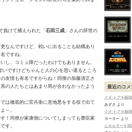
で負けて捕えられた「
石田三成
」さんの辞世の
官吏なんですけど、戦いに出ることも結構あり
有名ですね。
ないし、コミュ障だったわけでもありません。
ぽいですけどちゃんと人の心を思い遣るところ
との友情も有名ですからね！同僚の加藤清正さ
会系の人たちとはあまり馬が合わなかったよう
最近のコメ
クオ-トアを駆除する：
」では徹底的に官兵衛に意地悪をする役で出て
あずさ
より
すよ～。
クオ-トアを駆除する：
です！同僚が家康側についてしまっても豊臣家
ヨーヨー
より
ビホルダーを掃討する
派です。