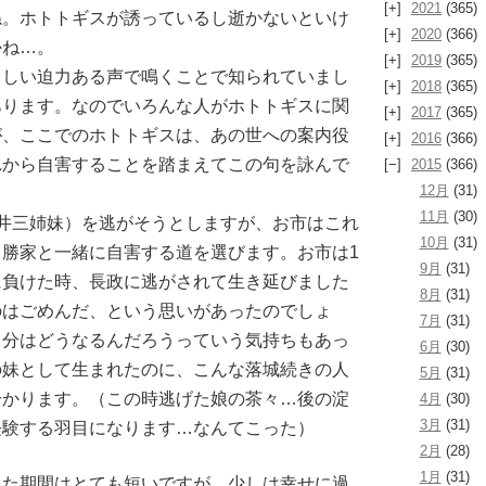
2021
(365)
ね。ホトトギスが誘っているし逝かないといけ
2020
(366)
かね…。
2019
(365)
ましい迫力ある声で鳴くことで知られていまし
2018
(365)
あります。なのでいろんな人がホトトギスに関
2017
(365)
が、ここでのホトトギスは、あの世への案内役
2016
(366)
れから自害することを踏まえてこの句を詠んで
2015
(366)
12月
(31)
11月
(30)
井三姉妹）を逃がそうとしますが、お市はこれ
10月
(31)
勝家と一緒に自害する道を選びます。お市は1
9月
(31)
に負けた時、長政に逃がされて生き延びました
8月
(31)
のはごめんだ、という思いがあったのでしょ
7月
(31)
自分はどうなるんだろうっていう気持ちもあっ
6月
(30)
の妹として生まれたのに、こんな落城続きの人
5月
(31)
分かります。（この時逃げた娘の茶々…後の淀
4月
(30)
3月
(31)
経験する羽目になります…なんてこった）
2月
(28)
1月
(31)
った期間はとても短いですが、少しは幸せに過