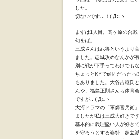
した。
切ないです…！(´Д⊂ヽ
まずは1人目。関ヶ原の合戦
句をば。
三成さんは武将というより
ました。忍城攻めなんかが
別に戦が下手ってわけでも
ちょっとKYで頑固だったっ
もありました。大谷吉継氏
んや、福島正則さんら体育
ですが…(´Д⊂ヽ
大河ドラマの「軍師官兵衛
ましたが私は三成大好きで
基本的に義理堅い人が好き
を守ろうとする姿勢、超立