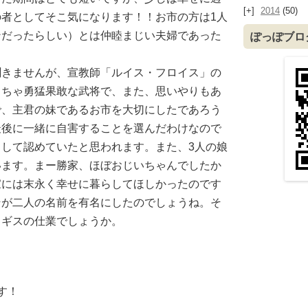
2014
(50)
者としてそこ気になります！！お市の方は1人
ンだったらしい）とは仲睦まじい夫婦であった
ぽっぽブロ
聞きませんが、宣教師「ルイス・フロイス」の
くちゃ勇猛果敢な武将で、また、思いやりもあ
で、主君の妹であるお市を大切にしたであろう
最後に一緒に自害することを選んだわけなので
して認めていたと思われます。また、3人の娘
います。まー勝家、ほぼおじいちゃんでしたか
家には末永く幸せに暮らしてほしかったのです
そが二人の名前を有名にしたのでしょうね。そ
トギスの仕業でしょうか。
す！