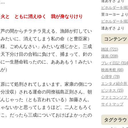
達あずさ
より
は…
ビホルダーを掃討する
里ヨーヨー
よ
り火と ともに消えゆく 我が身なりけり
ビホルダーを掃討する
達あずさ
より
、芦の間からチラチラ見える、漁師が灯してい
くみたいに、消えてしまう私の命（と豊臣家）
コンテンツ
頼様、ごめんなさい」みたいな感じかと。三成
雑談 (721)
。天下分け目の合戦に負けて、捕まって、針の
漫画 (208)
めに一生懸命戦ったのに、あああもう！みたい
プレイ日記 (314
丸が）
映画考察 (66)
心理学 (78)
エンタメ紹介所 (
河原にて処刑されてしまいます。家康の側につ
ビジネス (15)
身分没収）される運命の同僚福島正則さん、朝
ファミコンソフ
死んじゃった（とも言われている）加藤さん。
サイトマップ
じゃないかと思ってしまうほど、二人ともろく
すこ。だったら三成についておけばよかったの
タグクラウ