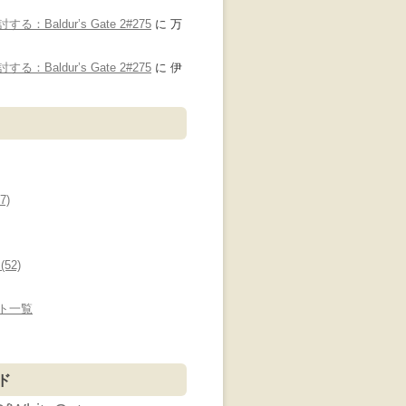
：Baldur’s Gate 2#275
に
万
り
：Baldur’s Gate 2#275
に
伊
7)
52)
ト一覧
ド