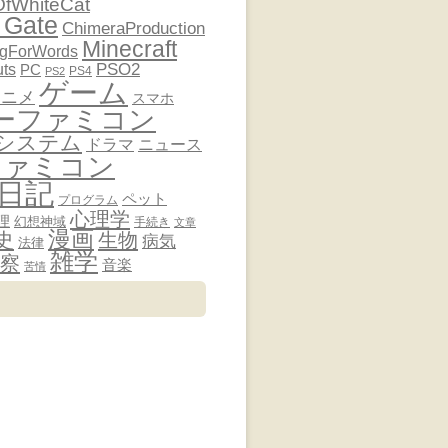
OfWhiteCat
 Gate
ChimeraProduction
Minecraft
ngForWords
PSO2
uts
PC
PS4
PS2
ゲーム
アニメ
スマホ
ーファミコン
システム
ドラマ
ニュース
ファミコン
日記
ペット
プログラム
心理学
理
幻想神域
手続き
文章
漫画
史
生物
病気
法律
雑学
察
音楽
苦情