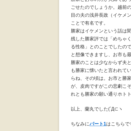
ごせたのでしょうか。越前の
目の夫の浅井長政（イケメ
ことで有名です。
勝家はイケメンという話は
残した勝家評では「めちゃ
る性格」とのことでしたの
と想像できますし、お市も
勝家のことは少なからず夫と
も勝家に懐いたと言われて
らね、その頃は。お市と勝
が、皮肉ですがこの悲劇こ
れとも勝家の願い通りホト
以上、蘭丸でした(´Д⊂ヽ
ちなみに
パート1
はこちらで