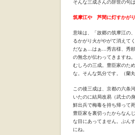
そんな三成さんの辞世の句
筑摩江や 芦間に灯すかが
意味は、「故郷の筑摩江の
るかがり火がやがて消えて
だなぁ…はぁ…秀吉様、秀
の無念が伝わってきますね
むしろの三成。豊臣家のた
な。そんな気分です。（蘭
この後三成は、京都の六条
いたのに結局改易（武士の
鮮出兵で梅毒を持ち帰って
豊臣家を裏切ったからなん
な目にあってません。ぷん
にね。