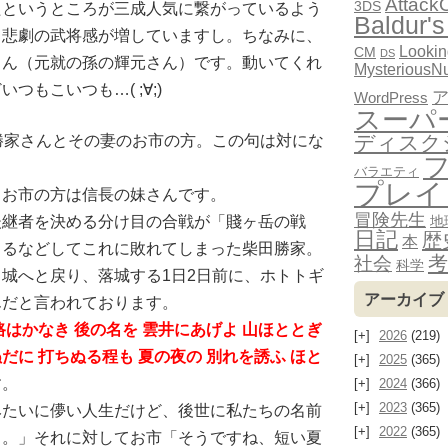
Attack
3DS
たというところが三成人気に繋がっているよう
Baldur's
。悲劇の武将感が増していますし。ちなみに、
Looki
CM
DS
さん（元就の孫の輝元さん）です。動いてくれ
MysteriousN
もこいつも…( ;∀;)
WordPress
スーパ
ディスク
勝家さんとその妻のお市の方。この句は対にな
バラエティ
プレイ
。お市の方は信長の妹さんです。
冒険先生
地
後継者を決める分け目の合戦が「賤ヶ岳の戦
日記
歴
本
ヨるなどしてこれに敗れてしまった柴田勝家。
考
社会
科学
城へと戻り、落城する1日2日前に、ホトトギ
アーカイブ
んだと言われております。
路はかなき 後の名を 雲井にあげよ 山ほととぎ
2026
(219)
だに 打ちぬる程も 夏の夜の 別れを誘ふ ほと
2025
(365)
す。
2024
(366)
2023
(365)
みたいに儚い人生だけど、後世に私たちの名前
2022
(365)
ス。」それに対してお市「そうですね、短い夏