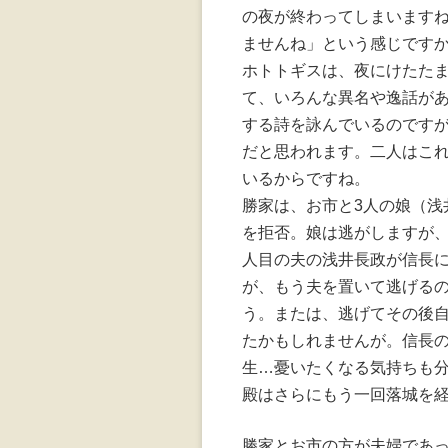
の夜が終わってしまいます
ませんね」という感じです
ホトトギスは、夜にけたた
て、いろんな異名や逸話が
する詩を詠んでいるのです
だと思われます。二人はこ
いるからですね。
勝家は、お市と3人の娘（浅
を拒否。娘は逃がしますが、
人目の夫の浅井長政が信長
が、もう夫を置いて逃げる
う。または、逃げてその後
たかもしれませんが。信長
生…憂いたくなる気持ちも
殿はさらにもう一回落城を
勝家とお市の方が夫婦であ