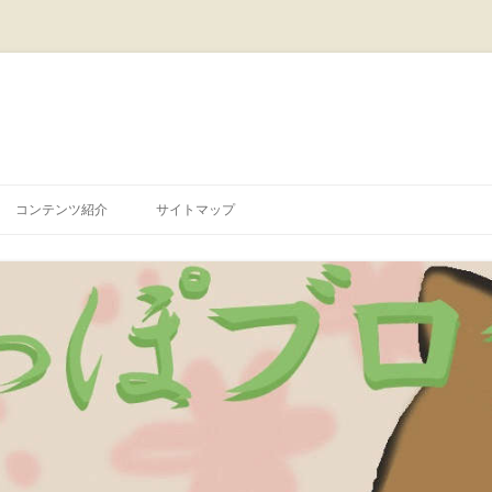
コ
ン
コンテンツ紹介
サイトマップ
テ
ン
ツ
へ
ス
キ
ッ
プ