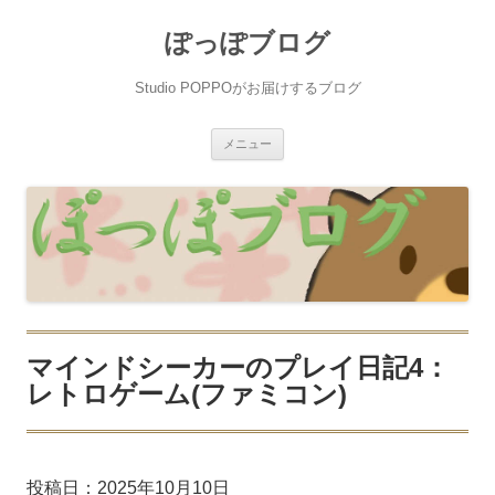
ぽっぽブログ
Studio POPPOがお届けするブログ
コ
メニュー
ン
テ
ン
ツ
へ
ス
キ
ッ
プ
マインドシーカーのプレイ日記4：
レトロゲーム(ファミコン)
投稿日：
2025年10月10日