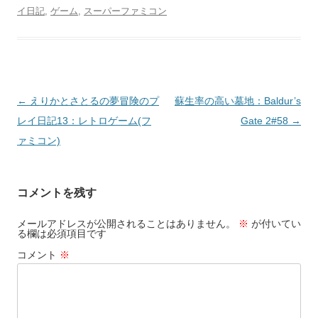
イ日記
,
ゲーム
,
スーパーファミコン
投
←
えりかとさとるの夢冒険のプ
蘇生率の高い墓地：Baldur’s
稿
レイ日記13：レトロゲーム(フ
Gate 2#58
→
ナ
ァミコン)
ビ
ゲ
コメントを残す
ー
シ
メールアドレスが公開されることはありません。
※
が付いてい
る欄は必須項目です
ョ
コメント
※
ン