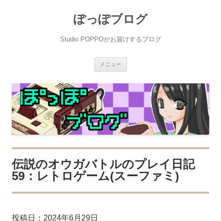
ぽっぽブログ
Studio POPPOがお届けするブログ
コ
メニュー
ン
テ
ン
ツ
へ
ス
キ
ッ
プ
伝説のオウガバトルのプレイ日記
59：レトロゲーム(スーファミ)
投稿日：
2024年6月29日