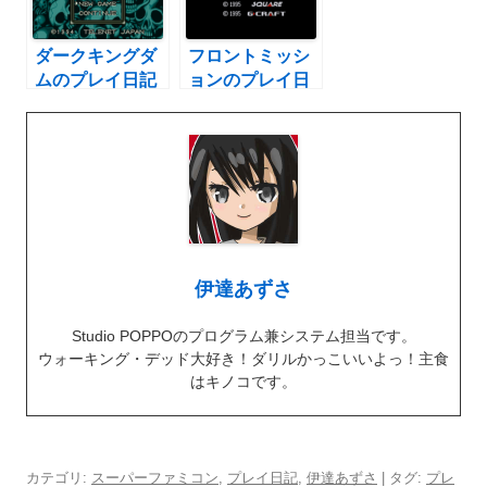
ダークキングダ
フロントミッシ
ムのプレイ日記
ョンのプレイ日
31：レトロゲー
記4：レトロゲ
ム(スーファミ)
ーム(スーファ
ミ)
伊達あずさ
Studio POPPOのプログラム兼システム担当です。
ウォーキング・デッド大好き！ダリルかっこいいよっ！主食
はキノコです。
カテゴリ:
スーパーファミコン
,
プレイ日記
,
伊達あずさ
| タグ:
プレ