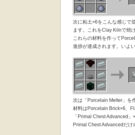
次に粘土×6をこんな感じで並べて「Un
ます。これをClay Kilnで焼けば
これらの材料を作ってPorcelain
進捗が達成されます。いよいよ
次は「Porcelain Melter
材料はPorcelain Brick×6、Fla
「Primal Chest Advance
Primal Chest Advance