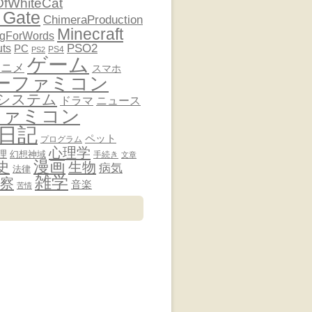
OfWhiteCat
 Gate
ChimeraProduction
Minecraft
ngForWords
PSO2
uts
PC
PS4
PS2
ゲーム
アニメ
スマホ
ーファミコン
システム
ドラマ
ニュース
ファミコン
日記
ペット
プログラム
心理学
理
幻想神域
手続き
文章
漫画
史
生物
病気
法律
雑学
察
音楽
苦情