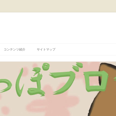
コ
ン
コンテンツ紹介
サイトマップ
テ
ン
ツ
へ
ス
キ
ッ
プ