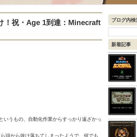
ブログ内検
・Age 1到達：Minecraft
検
索:
新着記事
めてからというもの、自動化作業からすっかり遠ざかっ
。
すら頭から抜け落ちてしまったようで、何でも