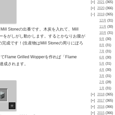
2021
(365)
2020
(366)
2019
(365)
12月
(31)
11月
(30)
l Stoneの出番です。木炭を入れて、Mill
10月
(31)
レバーをがしがし動かします。するとかなりお腹が
9月
(30)
stの完成です！(生産物はMill Stoneの周りにぽろ
8月
(31)
7月
(31)
me Grilled Wopperを作れば「Flame
6月
(30)
5月
(31)
進捗が達成されます。
4月
(30)
3月
(31)
2月
(28)
1月
(31)
2018
(365)
2017
(365)
2016
(366)
2015
(366)