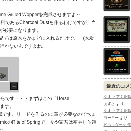
e Grilled Wopperを完成させますよ～
あるCharcoal Dustを作るわけですが、当
炭)が必要になります。
esの世界では原木をかまどに入れるだけで、「(木炭
は行かないんですよね。
最近のコメ
クオ-トアを駆除する：
らです・・・まずはこの「Horse
あずさ
より
ります。
クオ-トアを駆除する：
石×6です。リードを作るのに革が必要なのでちょ
ヨーヨー
より
cのRite of Springで、今や家畜は殖やし放題
ビホルダーを掃討する
です。