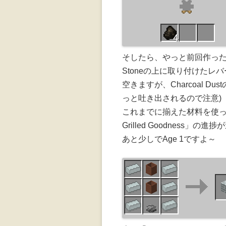
そしたら、やっと前回作ったMil
Stoneの上に取り付けた
空きますが、Charcoal Du
っと吐き出されるので注意)
これまでに揃えた材料を使ってFla
Grilled Goodness」の
あと少しでAge 1ですよ～