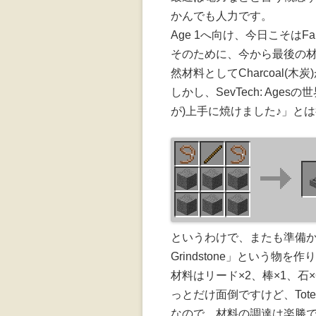
かんでも人力です。
Age 1へ向け、今日こそはFam
そのために、今から最後の材料で
然材料としてCharcoal(木
しかし、SevTech: Ag
が)上手に焼けました♪」と
というわけで、またも準備か
Grindstone」という物を作
材料はリード×2、棒×1、
っとだけ面倒ですけど、Totemi
なので、材料の調達は楽勝