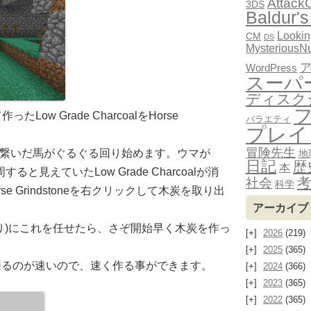
Attack
3DS
Baldur's
Looki
CM
DS
MysteriousN
WordPress
スーパ
ディスク
たLow Grade CharcoalをHorse
バラエティ
プレイ
冒険先生
toneに繋いだ馬がぐるぐる回り始めます。ウマが
地
日記
歴
本
を2周すると見えていたLow Grade Charcoalが消
考
社会
科学
e Grindstoneを右クリックして木炭を取り出
アーカイブ
り)にこれを任せたら、さぞ開始早く木炭を作っ
2026
(219)
2025
(365)
回るのが速いので、速く作る事ができます。
2024
(366)
2023
(365)
2022
(365)