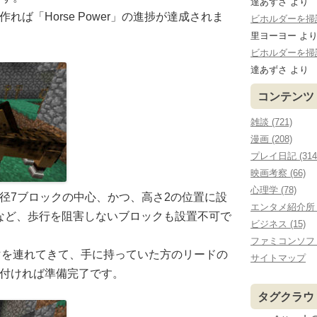
達あずさ
より
neを作れば「Horse Power」の進捗が達成されま
ビホルダーを掃討する
里ヨーヨー
よ
ビホルダーを掃討する
達あずさ
より
コンテンツ
雑談 (721)
漫画 (208)
プレイ日記 (314
映画考察 (66)
心理学 (78)
oneは直径7ブロックの中心、かつ、高さ2の位置に設
エンタメ紹介所 (
など、歩行を阻害しないブロックも設置不可で
ビジネス (15)
ファミコンソフ
マを連れてきて、手に持っていた方のリードの
サイトマップ
eに括り付ければ準備完了です。
タグクラウ