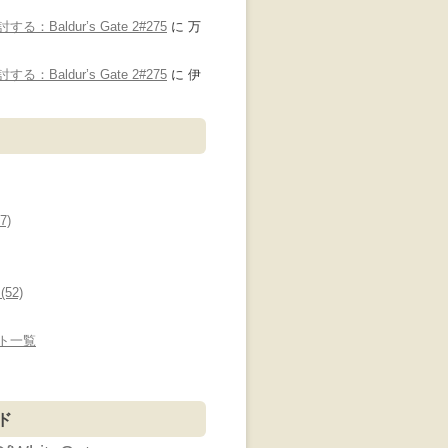
：Baldur’s Gate 2#275
に
万
り
：Baldur’s Gate 2#275
に
伊
7)
52)
ト一覧
ド