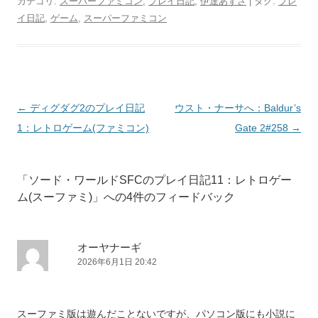
カテゴリ:
スーパーファミコン
,
プレイ日記
,
伊達あずさ
| タグ:
プレ
イ日記
,
ゲーム
,
スーパーファミコン
投
←
ディグダグ2のプレイ日記
ウスト・ナーサへ：Baldur’s
稿
1：レトロゲーム(ファミコン)
Gate 2#258
→
ナ
ビ
「
ソード・ワールドSFCのプレイ日記11：レトロゲー
ゲ
ム(スーファミ)
」への4件のフィードバック
ー
シ
ョ
オーヤナーギ
2026年6月1日 20:42
ン
スーファミ版は遊んだことないですが、パソコン版にも小説に