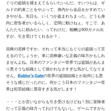
ぐりの盗賊を捕まえてもらいたいんだ。そいつらは、ギ
ルドの約束ごとをやぶって、身内から金品をかすめてい
きやがる。先日も、いくつか盗まれちまった。どうも身
内に密告者がいるらしく、迂闊に動けねぇ。そこで、あ
んたたちに頼みたい、ってわけだ。報酬は900ガメル出
すが、引き受けてくれるか？」
泥棒の泥棒ですか。それって本当にもぐりの盗賊って言
えるのでしょうか。単に泥棒嫌いな正義の味方かもしれ
ませんよね。日本のファンタジー世界では盗賊があんま
り悪そうな組織として描かれなさすぎな気がしてなりま
せん。
Baldur’s Gate
の世界の盗賊組織とか如何にも悪
そうな感じだったのに。何かこう日本のファンタジー世
界は犯罪組織に寛容すぎる気がします！
・・・とか言いながらも引き受けるけどね！別に冒険者
だって正義の味方ってわけでもないし、ゲームですから