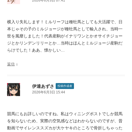
2026年6月3日 07:41
横入り失礼します！ミルリーフは種牡馬としても大活躍で、日
本じゃその子のミルジョージが種牡馬として輸入され、当時一
世を風靡しました！代表産駒がイナリワンとかオサイチジョー
ジとかリンデンリリーとか…当時はほんとミルジョージ産駒だ
らけでした！ああ、懐かしい…
↓
返信
伊達あずさ
投稿作成者
2026年6月3日 15:44
競馬にもお詳しいのですね。私はウィニングポストでしか競馬
を知らないため、実際の空気感などはわからないのですが、昔
動画でサイレンススズカが大ケヤキのところで骨折しちゃった