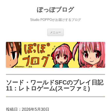
ぽっぽブログ
Studio POPPOがお届けするブログ
コ
メニュー
ン
テ
ン
ツ
へ
ス
キ
ッ
プ
ソード・ワールドSFCのプレイ日記
11：レトロゲーム(スーファミ)
投稿日：
2026年5月30日