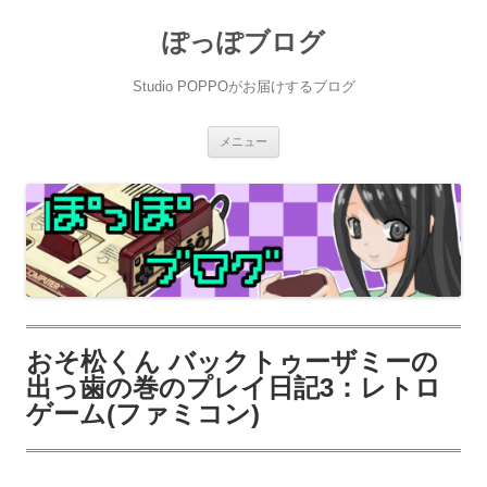
ぽっぽブログ
Studio POPPOがお届けするブログ
コ
メニュー
ン
テ
ン
ツ
へ
ス
キ
ッ
プ
おそ松くん バックトゥーザミーの
出っ歯の巻のプレイ日記3：レトロ
ゲーム(ファミコン)