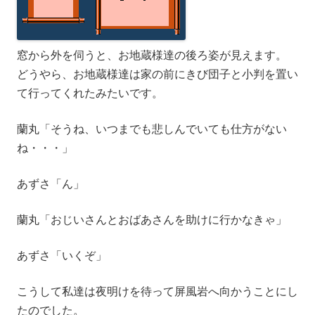
窓から外を伺うと、お地蔵様達の後ろ姿が見えます。
どうやら、お地蔵様達は家の前にきび団子と小判を置い
て行ってくれたみたいです。
蘭丸「そうね、いつまでも悲しんでいても仕方がない
ね・・・」
あずさ「ん」
蘭丸「おじいさんとおばあさんを助けに行かなきゃ」
あずさ「いくぞ」
こうして私達は夜明けを待って屏風岩へ向かうことにし
たのでした。