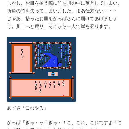
しかし、お皿を拾う際に竹を川の中に落としてしまい、
折角の竹を失ってしまいました。まあ仕方ない・・・
じゃあ、拾ったお皿をかっぱさんに届けてあげましょ
う。川上へと戻り、そこから一人で崖を登ります。
あずさ「これやる」
かっぱ「きゃ～っ！きゃ～！こ、これ、これですよ！こ