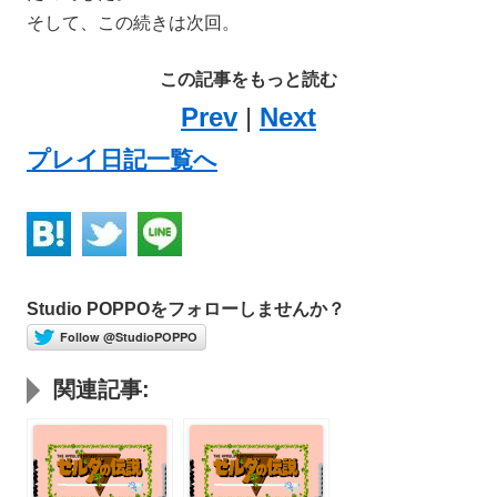
そして、この続きは次回。
この記事をもっと読む
Prev
|
Next
プレイ日記一覧へ
Studio POPPOをフォローしませんか？
Follow @StudioPOPPO
関連記事: