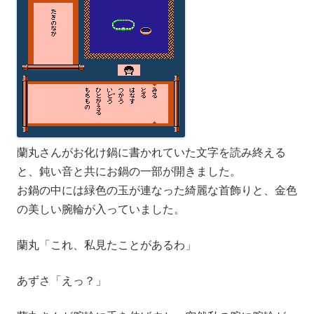
蘭丸さんがお化け鍋に書かれていた文字を読み終える
と、鈍い音と共にお鍋の一部が開きました。
お鍋の中には緑色の玉が連なった綺麗な首飾りと、金色
の美しい腕輪が入っていました。
蘭丸「これ、私見たことがあるわ」
あずさ「えっ？」