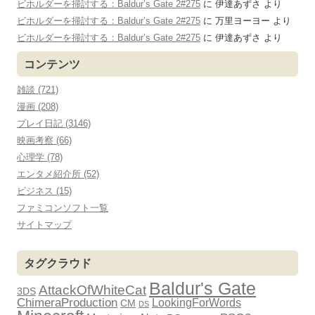
ビホルダーを掃討する：Baldur’s Gate 2#275
に
伊達あずさ
より
ビホルダーを掃討する：Baldur’s Gate 2#275
に
万里ヨーヨー
より
ビホルダーを掃討する：Baldur’s Gate 2#275
に
伊達あずさ
より
コンテンツ
雑談 (721)
漫画 (208)
プレイ日記 (3146)
映画考察 (66)
心理学 (78)
エンタメ紹介所 (52)
ビジネス (15)
ファミコンソフト一覧
サイトマップ
タグクラウド
Baldur's Gate
AttackOfWhiteCat
3DS
ChimeraProduction
LookingForWords
CM
DS