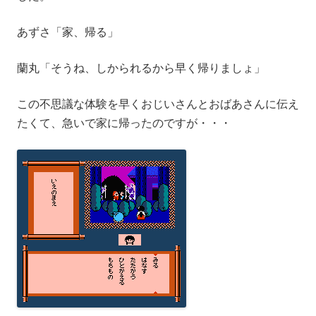
あずさ「家、帰る」
蘭丸「そうね、しかられるから早く帰りましょ」
この不思議な体験を早くおじいさんとおばあさんに伝え
たくて、急いで家に帰ったのですが・・・