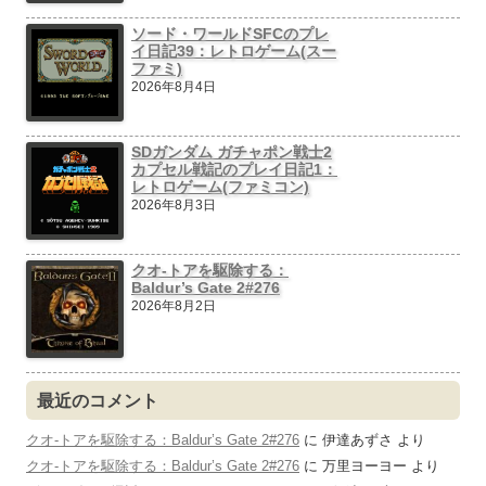
ソード・ワールドSFCのプレ
イ日記39：レトロゲーム(スー
ファミ)
2026年8月4日
SDガンダム ガチャポン戦士2
カプセル戦記のプレイ日記1：
レトロゲーム(ファミコン)
2026年8月3日
クオ-トアを駆除する：
Baldur’s Gate 2#276
2026年8月2日
最近のコメント
クオ-トアを駆除する：Baldur’s Gate 2#276
に
伊達あずさ
より
クオ-トアを駆除する：Baldur’s Gate 2#276
に
万里ヨーヨー
より