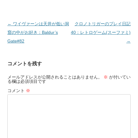
投
←
ワイヴァーンは天井が低い洞
クロノトリガーのプレイ日記
稿
窟の中がお好き：Baldur’s
40：レトロゲーム(スーファミ)
ナ
Gate#82
→
ビ
ゲ
コメントを残す
ー
シ
メールアドレスが公開されることはありません。
※
が付いてい
る欄は必須項目です
ョ
コメント
※
ン