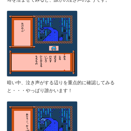
暗い中、泣き声がする辺りを重点的に確認してみる
と・・・やっぱり誰かいます！